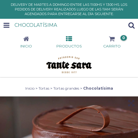
DELIVERY DE MARTES A DOMINGO ENTRE LAS 11:00HS Y 13:00 HS. LOS
PEDIDOS DE DELIVERY REALIZADOS LUEGO DE LAS 11AM SERÁN
AGENDADOS PARA ENTREGARSE AL DÍA SIGUIENTE.
CHOCOLATÍSIMA
0
INICIO
PRODUCTOS
CARRITO
Inicio
>
Tortas
>
Tortas grandes
>
Chocolatísima